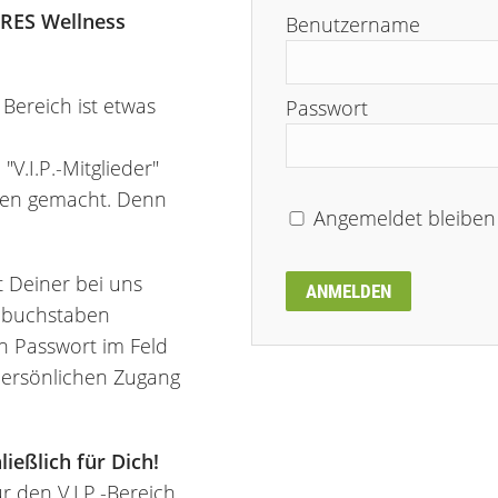
URES Wellness
Benutzername
Bereich ist etwas
Passwort
V.I.P.-Mitglieder"
nden gemacht. Denn
Angemeldet bleiben
 Deiner bei uns
ANMELDEN
inbuchstaben
n Passwort im Feld
persönlichen Zugang
ließlich für Dich!
 den V.I.P.-Bereich.