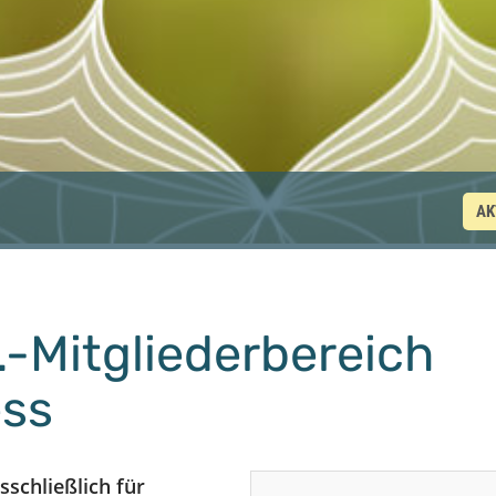
AK
P.-Mitgliederbereich
ess
schließlich für