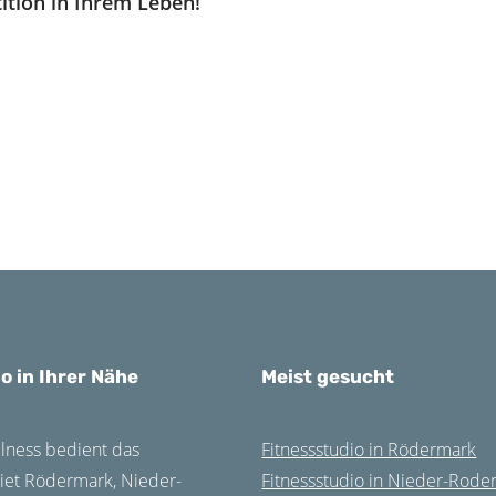
tition in Ihrem Leben!
o in Ihrer Nähe
Meist gesucht
ness bedient das
Fitnessstudio in Rödermark
iet Rödermark, Nieder-
Fitnessstudio in Nieder-Rode