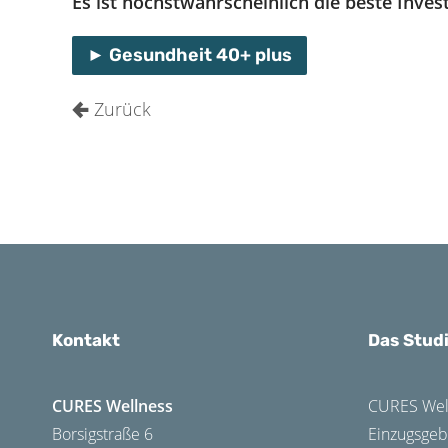
Es ist höchstwahrscheinlich die beste Inves
Gesundheit 40+ plus
Zurück
Kontakt
Das Studi
CURES Wellness
CURES Well
Borsigstraße 6
Einzugsgeb