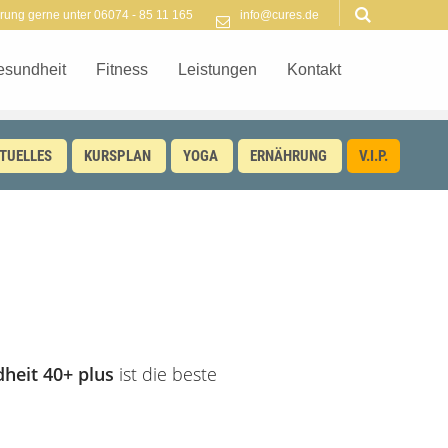
rung gerne unter 06074 - 85 11 165
info@cures.de
esundheit
Fitness
Leistungen
Kontakt
TUELLES
KURSPLAN
YOGA
ERNÄHRUNG
V.I.P.
heit 40+ plus
ist die beste