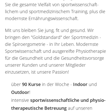
Sie die gesamte Vielfalt von sport­wissen­schaft­
lichem und sport­medizinischem Training, plus die
modernste Ernährungswissenschaft.
Mit uns bleiben Sie jung, fit und gesund. Wir
bringen den "Goldstandard" der Sport­medizin -
die Spiro­ergometrie - in Ihr Leben. Modernste
Sport­wissen­schaft und aus­gereifte Physio­therapie
für die Gesundheit und die Gesund­heits­vorsorge
unserer Kunden und unserer Mitglieder
einzusetzen, ist unsere Passion!
über
90 Kurse
in der Woche -
Indoor
und
Outdoor
!
intensive
sport­wissen­schaft­liche und physio­
therapeutische
Betreuung
auf unseren