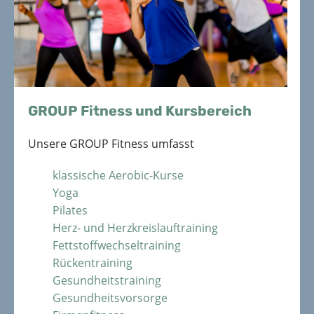
GROUP Fitness und Kursbereich
Unsere GROUP Fitness umfasst
klassische Aerobic-Kurse
Yoga
Pilates
Herz- und Herzkreis­lauftraining
Fettstoff­wechsel­training
Rücken­training
Gesundheits­training
Gesundheits­vorsorge